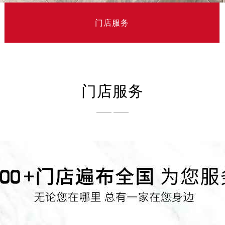
750X1500MM
门店服务
木纹砖系列
门店服务